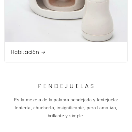
Habitación
P E N D E J U E L A S
Es la mezcla de la palabra pendejada y lentejuela:
tontería, chuchería, insignificante, pero llamativo,
brillante y simple.